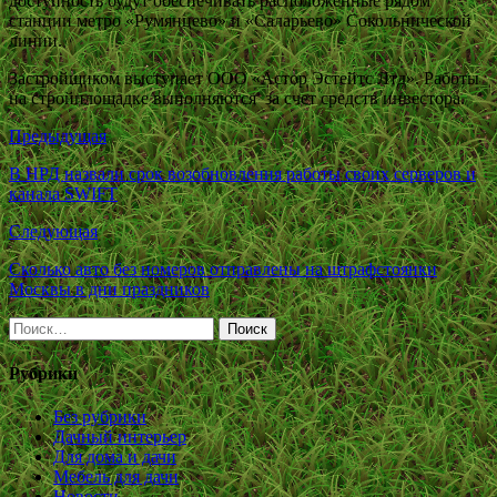
доступность будут обеспечивать расположенные рядом
станции метро «Румянцево» и «Саларьево» Сокольнической
линии.
Застройщиком выступает ООО «Астор Эстейтс Лтд». Работы
на стройплощадке выполняются за счет средств инвестора.
Предыдущая
В НРД назвали срок возобновления работы своих серверов и
канала SWIFT
Следующая
Сколько авто без номеров отправлены на штрафстоянки
Москвы в дни праздников
Найти:
Рубрики
Без рубрики
Дачный интерьер
Для дома и дачи
Мебель для дачи
Новости