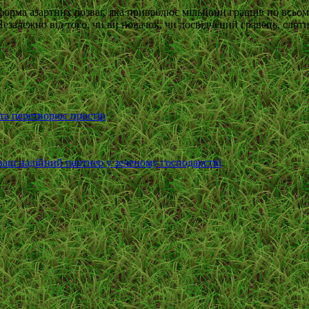
ма азартних розваг, яка приваблює мільйони гравців по всьому 
Незалежно від того, чи ви новачок, чи досвідчений гравець, сло
 та перетворює простір
 ваш надійний партнер у зеленому господарстві