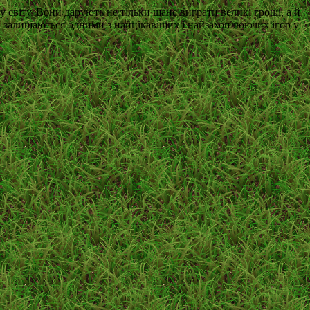
світу. Вони дарують не тільки шанс виграти великі гроші, а й
ти залишаються одними з найцікавіших і найзахоплюючих ігор у