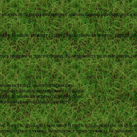
ни можуть бути горизонтальними, діагональними або складатися з
також символи розкиду (scatter), що активують бонусні раунди, бе
ся гравцям за довгий період. Волатильність визначає рівень ризи
 зробити ставку і натиснути кнопку.
улярних фільмів, мультфільмів і серіалів.
аунди дозволяють отримати значні суми.
вжнього казино і додають азарту.
к, бонусів, функцій і можливості грати в будь-який час і з будь-
популярність поступово зменшується через зручність онлайн-версі