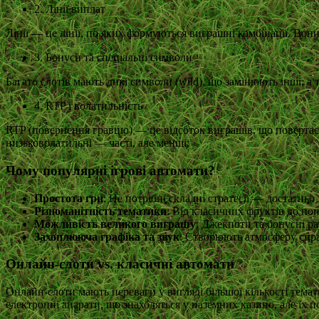
2. Лінії виплат
Лінії — це лінії, по яких формуються виграшні комбінації. Во
3. Бонуси та спеціальні символи
Багато слотів мають дикі символи (wild), що замінюють інші, а 
4. RTP і волатильність
RTP (повернення гравцю) — це відсоток виграшів, що повертаєть
низьковолатильні — часті, але менші.
Чому популярні ігрові автомати?
Простота гри
: Не потрібні складні стратегії — достатньо
Різноманітність тематики
: Від класичних фруктів до поп
Можливість великого виграшу
: Джекпоти та бонусні р
Захоплююча графіка та звук
: Створюють атмосферу спра
Онлайн-слоти vs. класичні автомати
Онлайн-слоти мають переваги у вигляді більшої кількості темати
електронні апарати, що знаходяться у наземних казино, але їх 