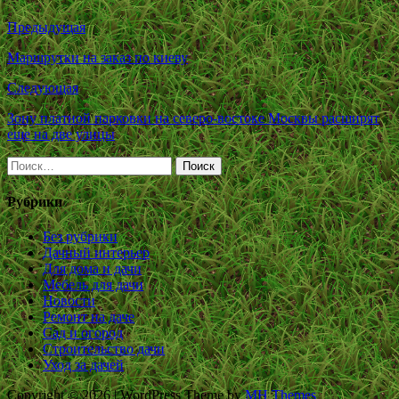
Предыдущая
Маршрутки на заказ по киеву
Следующая
Зону платной парковки на северо-востоке Москвы расширят
еще на две улицы
Найти:
Рубрики
Без рубрики
Дачный интерьер
Для дома и дачи
Мебель для дачи
Новости
Ремонт на даче
Сад и огород
Строительство дачи
Уход за дачей
Copyright © 2026 | WordPress Theme by
MH Themes